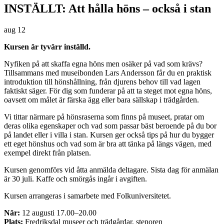
INSTÄLLT: Att hålla höns – också i stan
aug
12
Kursen är tyvärr inställd.
Nyfiken på att skaffa egna höns men osäker på vad som krävs?
Tillsammans med museibonden Lars Andersson får du en praktisk
introduktion till hönshållning, från djurens behov till vad lagen
faktiskt säger. För dig som funderar på att ta steget mot egna höns,
oavsett om målet är färska ägg eller bara sällskap i trädgården.
Vi tittar närmare på hönsraserna som finns på museet, pratar om
deras olika egenskaper och vad som passar bäst beroende på du bor
på landet eller i villa i stan. Kursen ger också tips på hur du bygger
ett eget hönshus och vad som är bra att tänka på längs vägen, med
exempel direkt från platsen.
Kursen genomförs vid åtta anmälda deltagare. Sista dag för anmälan
är 30 juli. Kaffe och smörgås ingår i avgiften.
Kursen arrangeras i samarbete med Folkuniversitetet.
När:
12 augusti 17.00–20.00
Plats:
Fredriksdal museer och trädgårdar, stenoren