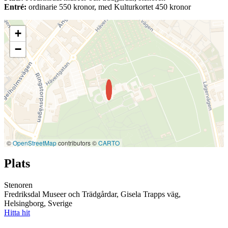
Entré:
ordinarie 550 kronor, med Kulturkortet 450 kronor
+
−
©
OpenStreetMap
contributors ©
CARTO
Plats
Stenoren
Fredriksdal Museer och Trädgårdar, Gisela Trapps väg,
Helsingborg, Sverige
Hitta hit