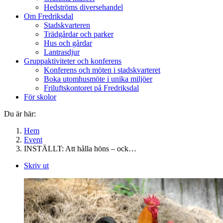
Hedströms diversehandel
Om Fredriksdal
Stadskvarteren
Trädgårdar och parker
Hus och gårdar
Lantrasdjur
Gruppaktiviteter och konferens
Konferens och möten i stadskvarteret
Boka utomhusmöte i unika miljöer
Friluftskontoret på Fredriksdal
För skolor
Du är här:
Hem
Event
INSTÄLLT: Att hålla höns – ock…
Skriv ut