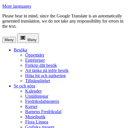
More languages
Please bear in mind, since the Google Translate is an automatically
generated translation, we do not take any responsibility for errors in
the text.
Meny
Meny
Besöka
Öppettider
Entrépriser
Förköp ditt besök
Att tänka på inför besök
Hitta hit och parkering
Tillgänglighet
Se och göra
Kalender
Utställningar
Fredriksdalsteatern
Kurser
Barnens Fredriksdal
Museibutik
Flora Linnea
Grafiska museet