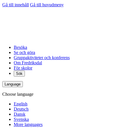
Gå till innehåll
Gå till huvudmeny
Besöka
Se och göra
Gruppaktiviteter och konferens
Om Fredriksdal
För skolor
Sök
Language
Choose language
English
Deutsch
Dansk
Svenska
More languages