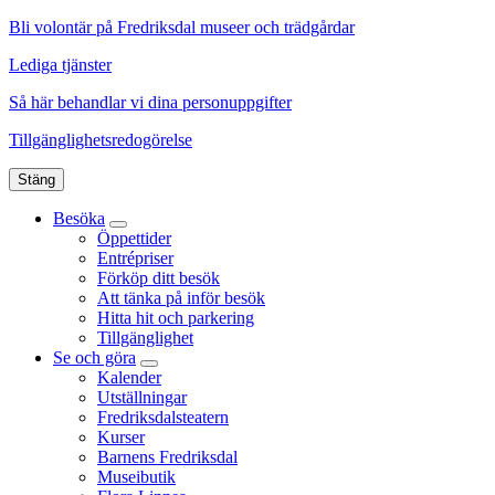
Bli volontär på Fredriksdal museer och trädgårdar
Lediga tjänster
Så här behandlar vi dina personuppgifter
Tillgänglighetsredogörelse
Stäng
Besöka
Öppettider
Entrépriser
Förköp ditt besök
Att tänka på inför besök
Hitta hit och parkering
Tillgänglighet
Se och göra
Kalender
Utställningar
Fredriksdalsteatern
Kurser
Barnens Fredriksdal
Museibutik