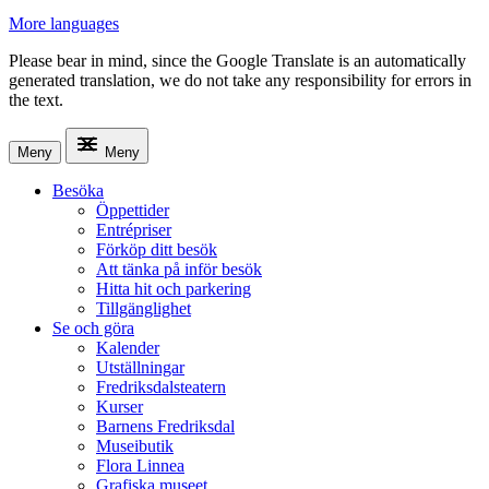
More languages
Please bear in mind, since the Google Translate is an automatically
generated translation, we do not take any responsibility for errors in
the text.
Meny
Meny
Besöka
Öppettider
Entrépriser
Förköp ditt besök
Att tänka på inför besök
Hitta hit och parkering
Tillgänglighet
Se och göra
Kalender
Utställningar
Fredriksdalsteatern
Kurser
Barnens Fredriksdal
Museibutik
Flora Linnea
Grafiska museet