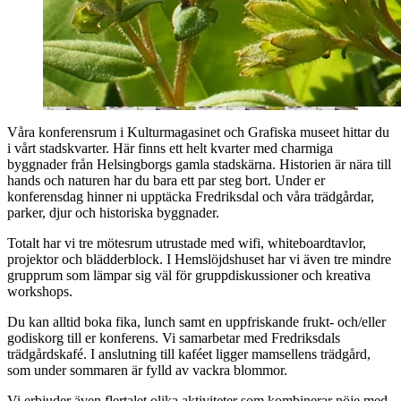
Våra konferensrum i Kulturmagasinet och Grafiska museet hittar du
i vårt stadskvarter. Här finns ett helt kvarter med charmiga
byggnader från Helsingborgs gamla stadskärna. Historien är nära till
hands och naturen har du bara ett par steg bort. Under er
konferensdag hinner ni upptäcka Fredriksdal och våra trädgårdar,
parker, djur och historiska byggnader.
Totalt har vi tre mötesrum utrustade med wifi, whiteboardtavlor,
projektor och blädderblock. I Hemslöjdshuset har vi även tre mindre
grupprum som lämpar sig väl för gruppdiskussioner och kreativa
workshops.
Du kan alltid boka fika, lunch samt en uppfriskande frukt- och/eller
godiskorg till er konferens. Vi samarbetar med Fredriksdals
trädgårdskafé. I anslutning till kaféet ligger mamsellens trädgård,
som under sommaren är fylld av vackra blommor.
Vi erbjuder även flertalet olika aktiviteter som kombinerar nöje med