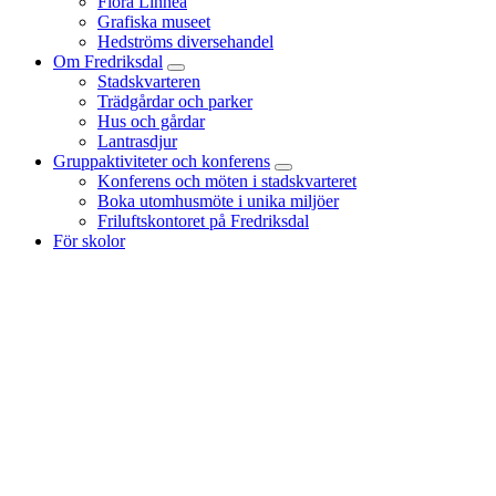
Flora Linnea
Grafiska museet
Hedströms diversehandel
Om Fredriksdal
Stadskvarteren
Trädgårdar och parker
Hus och gårdar
Lantrasdjur
Gruppaktiviteter och konferens
Konferens och möten i stadskvarteret
Boka utomhusmöte i unika miljöer
Friluftskontoret på Fredriksdal
För skolor