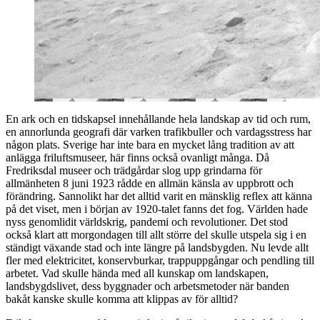
En ark och en tidskapsel innehållande hela landskap av tid och rum,
en annorlunda geografi där varken trafikbuller och vardagsstress har
någon plats. Sverige har inte bara en mycket lång tradition av att
anlägga friluftsmuseer, här finns också ovanligt många. Då
Fredriksdal museer och trädgårdar slog upp grindarna för
allmänheten 8 juni 1923 rådde en allmän känsla av uppbrott och
förändring. Sannolikt har det alltid varit en mänsklig reflex att känna
på det viset, men i början av 1920-talet fanns det fog. Världen hade
nyss genomlidit världskrig, pandemi och revolutioner. Det stod
också klart att morgondagen till allt större del skulle utspela sig i en
ständigt växande stad och inte längre på landsbygden. Nu levde allt
fler med elektricitet, konservburkar, trappuppgångar och pendling till
arbetet. Vad skulle hända med all kunskap om landskapen,
landsbygdslivet, dess byggnader och arbetsmetoder när banden
bakåt kanske skulle komma att klippas av för alltid?