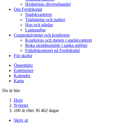
Hedströms diversehandel
Om Fredriksdal
Stadskvarteren
Trädgårdar och parker
Hus och gårdar
Lantrasdjur
Gruppaktiviteter och konferens
Konferens och möten i stadskvarteret
Boka utomhusmöte i unika miljöer
Friluftskontoret på Fredriksdal
För skolor
Öppettider
Entrépriser
Kalender
Karta
Du är här:
Hem
Nyheter
100 år eller 36 462 dagar
Skriv ut