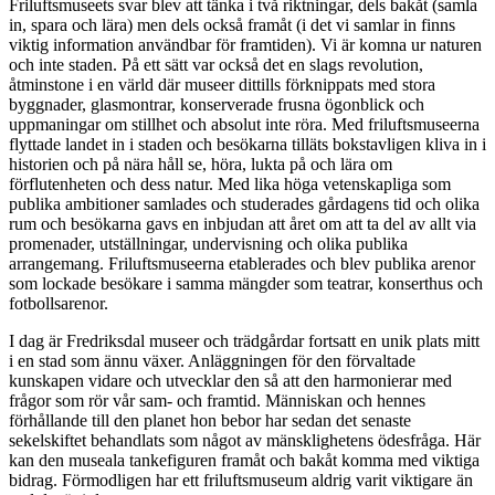
Friluftsmuseets svar blev att tänka i två riktningar, dels bakåt (samla
in, spara och lära) men dels också framåt (i det vi samlar in finns
viktig information användbar för framtiden). Vi är komna ur naturen
och inte staden. På ett sätt var också det en slags revolution,
åtminstone i en värld där museer dittills förknippats med stora
byggnader, glasmontrar, konserverade frusna ögonblick och
uppmaningar om stillhet och absolut inte röra. Med friluftsmuseerna
flyttade landet in i staden och besökarna tilläts bokstavligen kliva in i
historien och på nära håll se, höra, lukta på och lära om
förflutenheten och dess natur. Med lika höga vetenskapliga som
publika ambitioner samlades och studerades gårdagens tid och olika
rum och besökarna gavs en inbjudan att året om att ta del av allt via
promenader, utställningar, undervisning och olika publika
arrangemang. Friluftsmuseerna etablerades och blev publika arenor
som lockade besökare i samma mängder som teatrar, konserthus och
fotbollsarenor.
I dag är Fredriksdal museer och trädgårdar fortsatt en unik plats mitt
i en stad som ännu växer. Anläggningen för den förvaltade
kunskapen vidare och utvecklar den så att den harmonierar med
frågor som rör vår sam- och framtid. Människan och hennes
förhållande till den planet hon bebor har sedan det senaste
sekelskiftet behandlats som något av mänsklighetens ödesfråga. Här
kan den museala tankefiguren framåt och bakåt komma med viktiga
bidrag. Förmodligen har ett friluftsmuseum aldrig varit viktigare än