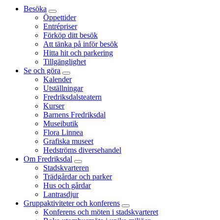
Besöka
Öppettider
Entrépriser
Förköp ditt besök
Att tänka på inför besök
Hitta hit och parkering
Tillgänglighet
Se och göra
Kalender
Utställningar
Fredriksdalsteatern
Kurser
Barnens Fredriksdal
Museibutik
Flora Linnea
Grafiska museet
Hedströms diversehandel
Om Fredriksdal
Stadskvarteren
Trädgårdar och parker
Hus och gårdar
Lantrasdjur
Gruppaktiviteter och konferens
Konferens och möten i stadskvarteret