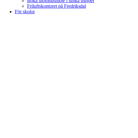
Boka utomhusmöte i unika miljöer
Friluftskontoret på Fredriksdal
För skolor