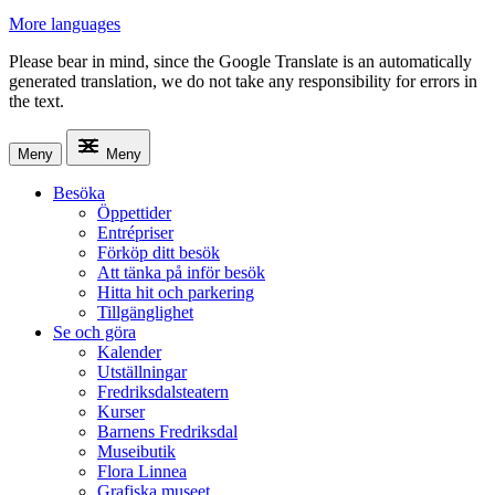
More languages
Please bear in mind, since the Google Translate is an automatically
generated translation, we do not take any responsibility for errors in
the text.
Meny
Meny
Besöka
Öppettider
Entrépriser
Förköp ditt besök
Att tänka på inför besök
Hitta hit och parkering
Tillgänglighet
Se och göra
Kalender
Utställningar
Fredriksdalsteatern
Kurser
Barnens Fredriksdal
Museibutik
Flora Linnea
Grafiska museet