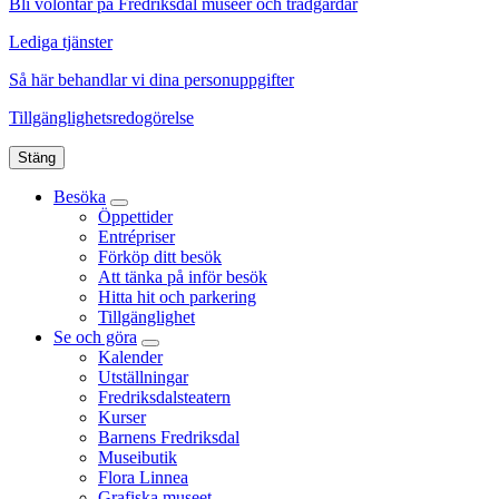
Bli volontär på Fredriksdal museer och trädgårdar
Lediga tjänster
Så här behandlar vi dina personuppgifter
Tillgänglighetsredogörelse
Stäng
Besöka
Öppettider
Entrépriser
Förköp ditt besök
Att tänka på inför besök
Hitta hit och parkering
Tillgänglighet
Se och göra
Kalender
Utställningar
Fredriksdalsteatern
Kurser
Barnens Fredriksdal
Museibutik
Flora Linnea
Grafiska museet