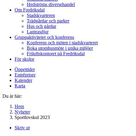
Hedströms diversehandel
Om Fredriksdal
Stadskvarteren
Trädgårdar och parker
Hus och gårdar
Lantrasdjur
Gruppaktiviteter och konferens
Konferens och möten i stadskvarteret
Boka utomhusmöte i unika miljöer
Friluftskontoret på Fredriksdal
För skolor
Öppettider
Entrépriser
Kalender
Karta
Du är här:
Hem
Nyheter
Sportlovskul 2023
Skriv ut