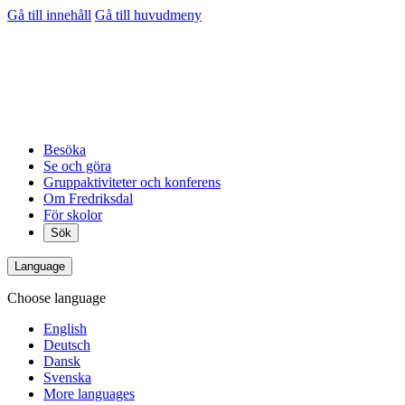
Gå till innehåll
Gå till huvudmeny
Besöka
Se och göra
Gruppaktiviteter och konferens
Om Fredriksdal
För skolor
Sök
Language
Choose language
English
Deutsch
Dansk
Svenska
More languages