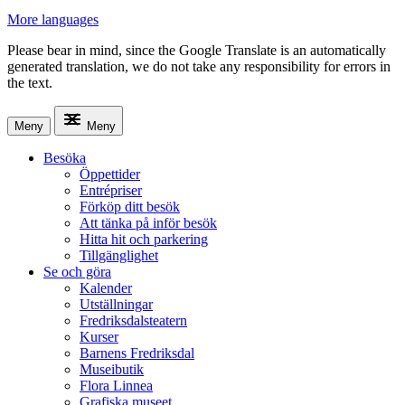
More languages
Please bear in mind, since the Google Translate is an automatically
generated translation, we do not take any responsibility for errors in
the text.
Meny
Meny
Besöka
Öppettider
Entrépriser
Förköp ditt besök
Att tänka på inför besök
Hitta hit och parkering
Tillgänglighet
Se och göra
Kalender
Utställningar
Fredriksdalsteatern
Kurser
Barnens Fredriksdal
Museibutik
Flora Linnea
Grafiska museet