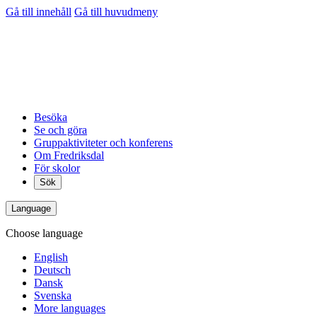
Gå till innehåll
Gå till huvudmeny
Besöka
Se och göra
Gruppaktiviteter och konferens
Om Fredriksdal
För skolor
Sök
Language
Choose language
English
Deutsch
Dansk
Svenska
More languages