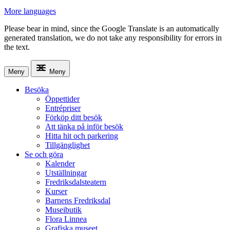
More languages
Please bear in mind, since the Google Translate is an automatically
generated translation, we do not take any responsibility for errors in
the text.
Meny
Meny
Besöka
Öppettider
Entrépriser
Förköp ditt besök
Att tänka på inför besök
Hitta hit och parkering
Tillgänglighet
Se och göra
Kalender
Utställningar
Fredriksdalsteatern
Kurser
Barnens Fredriksdal
Museibutik
Flora Linnea
Grafiska museet